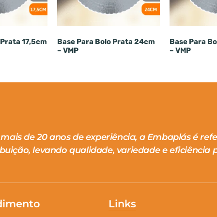
 Prata 17,5cm
Base Para Bolo Prata 24cm
Base Para Bo
– VMP
– VMP
mais de 20 anos de experiência, a Embaplás é ref
ibuição, levando qualidade, variedade e eficiência p
dimento
Links