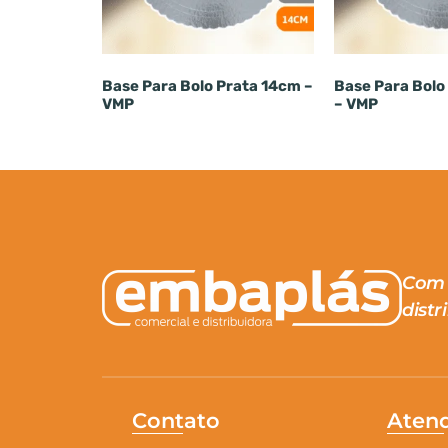
Base Para Bolo Prata 14cm –
Base Para Bolo
VMP
– VMP
Com 
distr
Contato
Aten