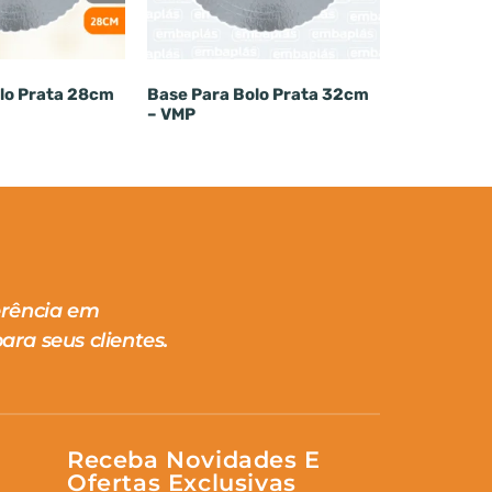
lo Prata 28cm
Base Para Bolo Prata 32cm
– VMP
erência em
ara seus clientes.
Receba Novidades E
Ofertas Exclusivas