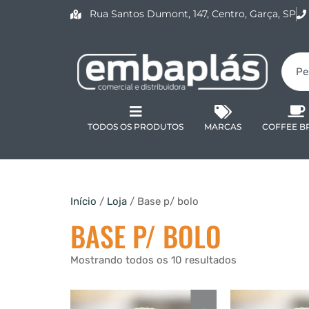
Rua Santos Dumont, 147, Centro, Garça, SP
TODOS OS PRODUTOS
MARCAS
COFFEE B
Início
/
Loja
/ Base p/ bolo
BASE P/ BOLO
Mostrando todos os 10 resultados