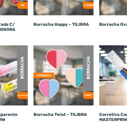
rada C/
Borracha Happy – TILIBRA
Borracha Ov
LEONORA
sparente
Borracha Twist – TILIBRA
Corretivo Ca
BRW
MASTERPRIN