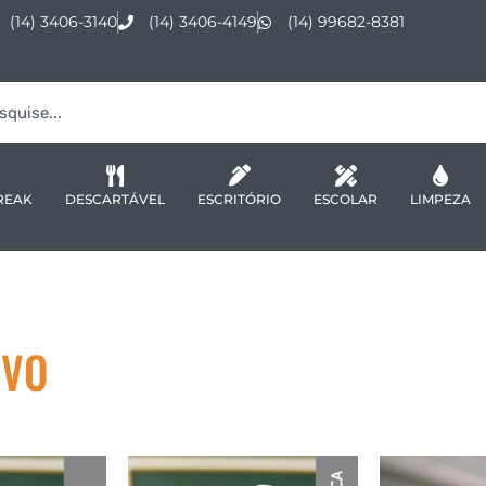
(14) 3406-3140
(14) 3406-4149
(14) 99682-8381
REAK
DESCARTÁVEL
ESCRITÓRIO
ESCOLAR
LIMPEZA
IVO