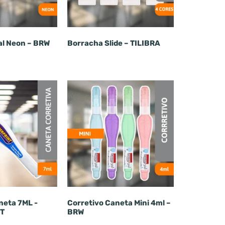
al Neon – BRW
Borracha Slide – TILIBRA
neta 7ML -
Corretivo Caneta Mini 4ml –
T
BRW