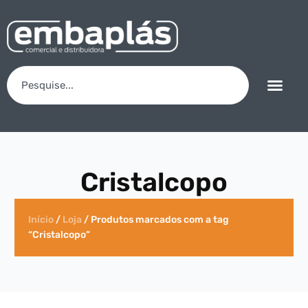
Cristalcopo
Início
/
Loja
/ Produtos marcados com a tag
“Cristalcopo”