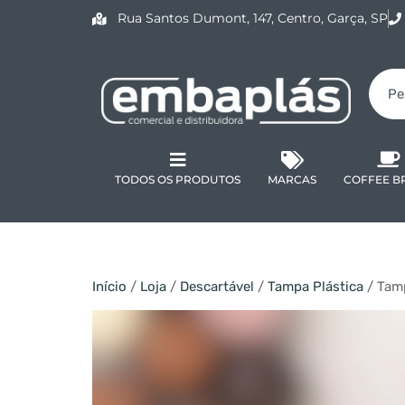
Rua Santos Dumont, 147, Centro, Garça, SP
TODOS OS PRODUTOS
MARCAS
COFFEE B
Início
/
Loja
/
Descartável
/
Tampa Plástica
/ Tam