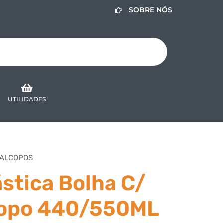
SOBRE NÓS
UTILIDADES
STALCOPOS
stica Bolha C/
Copo 440/550ML