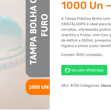
1000 Un 
A Tampa Plástica Bolha com
CRISTALCOPO é ideal para b
sorvetes, oferecendo pratic
chantilly e frutas, com fur
de 440ml a 550ml, prevenin
higiene e ótimo custo-benef
Contém 1000 Unidades.
Fale pelo WhatsApp
SKU:
8755
Categorias:
Desca