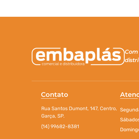
Com 
distr
Contato
Aten
Rua Santos Dumont, 147, Centro,
Segunda
Garça, SP.
Sábados
(14) 99682-8381
Domingo