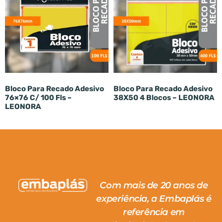
Bloco Para Recado Adesivo
Bloco Para Recado Adesivo
76×76 C/ 100 Fls –
38X50 4 Blocos – LEONORA
LEONORA
Com mais de 20 anos de
experiência, a Embaplás é
referência em