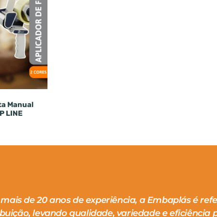
ita Manual
P LINE
mais de 20 anos de experiência, a Embaplás é ref
ibuição, levando qualidade, variedade e eficiência p