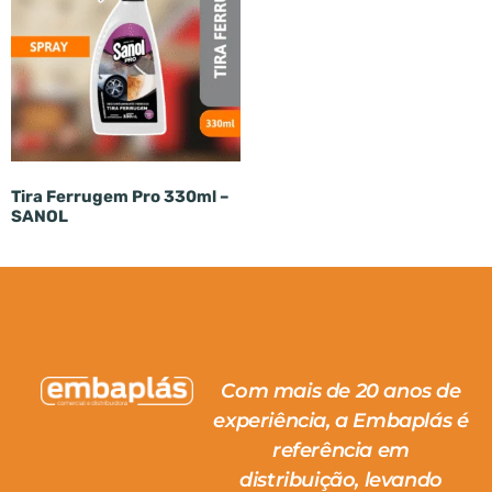
Tira Ferrugem Pro 330ml –
SANOL
Com mais de 20 anos de
experiência, a Embaplás é
referência em
distribuição, levando