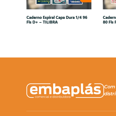
Caderno Espiral Capa Dura 1/4 96
Cadern
Fls D+ – TILIBRA
80 Fls 
Com 
distr