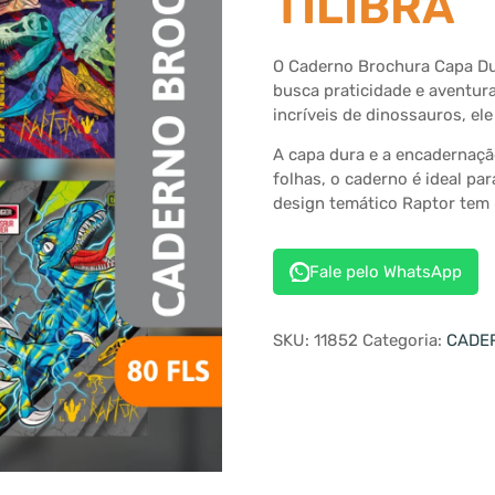
TILIBRA
O Caderno Brochura Capa Dur
busca praticidade e aventura
incríveis de dinossauros, el
A capa dura e a encadernaç
folhas, o caderno é ideal par
design temático Raptor tem 
Fale pelo WhatsApp
SKU:
11852
Categoria:
CADE