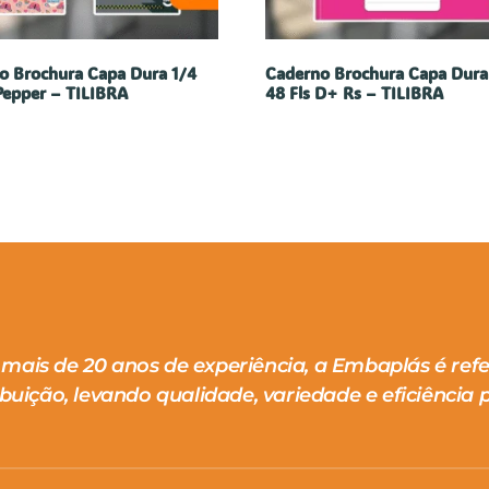
o Brochura Capa Dura 1/4
Caderno Brochura Capa Dura
Pepper – TILIBRA
48 Fls D+ Rs – TILIBRA
mais de 20 anos de experiência, a Embaplás é ref
ibuição, levando qualidade, variedade e eficiência p