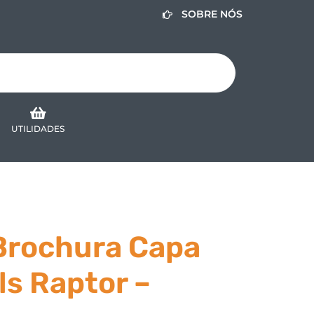
SOBRE NÓS
UTILIDADES
Brochura Capa
ls Raptor –