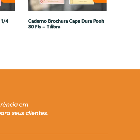
 1/4
Caderno Brochura Capa Dura Pooh
80 Fls – Tilibra
erência em
ara seus clientes.