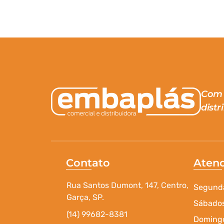
Com 
distr
Contato
Aten
Rua Santos Dumont, 147, Centro,
Segunda
Garça, SP.
Sábados
(14) 99682-8381
Domingo