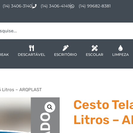
(14) 3406-3140
(14) 3406-4149
(14) 99682-8381
REAK
DESCARTÁVEL
ESCRITÓRIO
ESCOLAR
LIMPEZA
5 Litros – ARQPLAST
Cesto Tel
Litros –