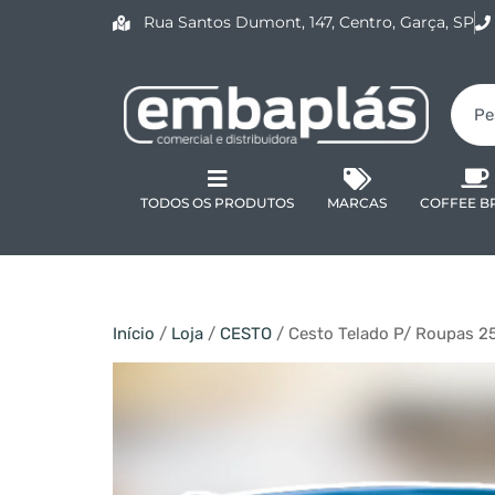
Rua Santos Dumont, 147, Centro, Garça, SP
TODOS OS PRODUTOS
MARCAS
COFFEE B
Início
/
Loja
/
CESTO
/ Cesto Telado P/ Roupas 2