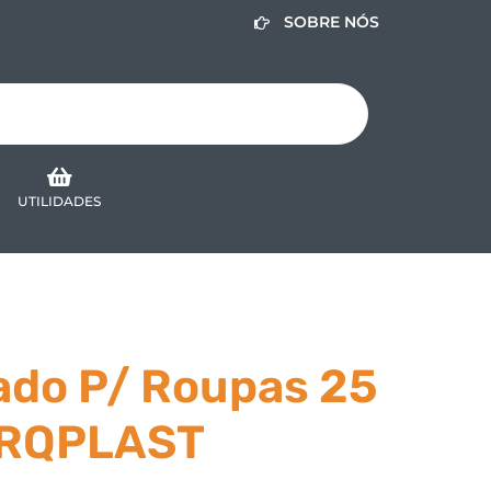
SOBRE NÓS
UTILIDADES
ado P/ Roupas 25
 ARQPLAST