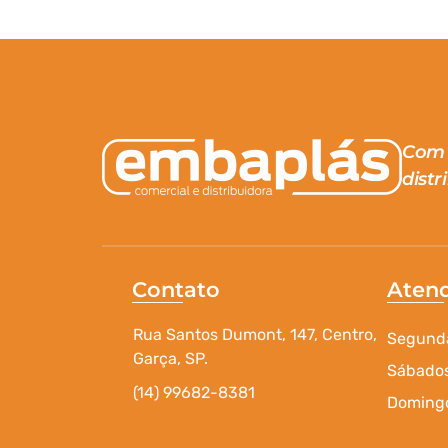
Com 
distr
Contato
Aten
Rua Santos Dumont, 147, Centro,
Segunda
Garça, SP.
Sábados
(14) 99682-8381
Domingo