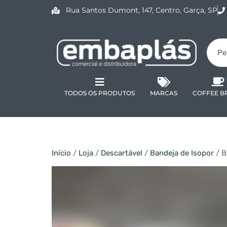
Rua Santos Dumont, 147, Centro, Garça, SP
TODOS OS PRODUTOS
MARCAS
COFFEE B
Início
/
Loja
/
Descartável
/
Bandeja de Isopor
/ B