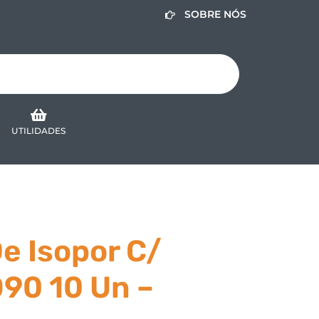
SOBRE NÓS
UTILIDADES
e Isopor C/
90 10 Un –