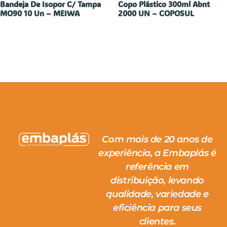
Bandeja De Isopor C/ Tampa
Copo Plástico 300ml Abnt
MO90 10 Un – MEIWA
2000 UN – COPOSUL
Com mais de 20 anos de
experiência, a Embaplás é
referência em
distribuição, levando
qualidade, variedade e
eficiência para seus
clientes.