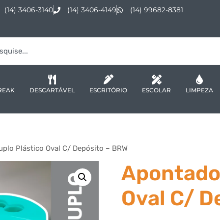
(14) 3406-3140
(14) 3406-4149
(14) 99682-8381
REAK
DESCARTÁVEL
ESCRITÓRIO
ESCOLAR
LIMPEZA
plo Plástico Oval C/ Depósito – BRW
Apontador
Oval C/ D