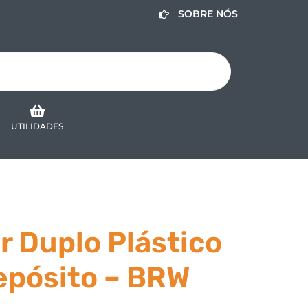
SOBRE NÓS
UTILIDADES
 Duplo Plástico
epósito – BRW