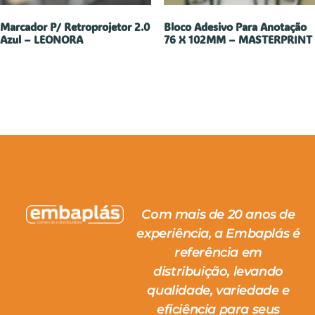
Marcador P/ Retroprojetor 2.0
Bloco Adesivo Para Anotação
Azul – LEONORA
76 X 102MM – MASTERPRINT
Com mais de 20 anos de
experiência, a Embaplás é
referência em
distribuição, levando
qualidade, variedade e
eficiência para seus