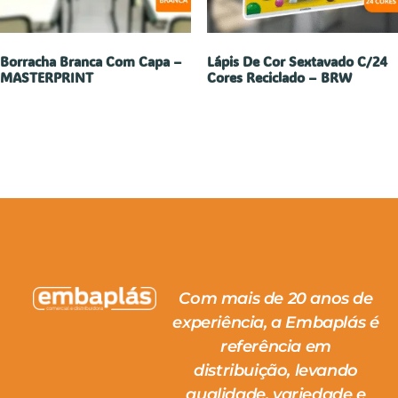
Borracha Branca Com Capa –
Lápis De Cor Sextavado C/24
MASTERPRINT
Cores Reciclado – BRW
Com mais de 20 anos de
experiência, a Embaplás é
referência em
distribuição, levando
qualidade, variedade e