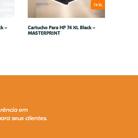
ck –
Cartucho Para HP 74 XL Black –
MASTERPRINT
erência em
ara seus clientes.