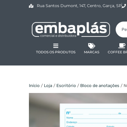
Rua Santos Dumont, 147, Centro, Garça, SP
TODOS OS PRODUTOS
MARCAS
COFFEE B
Início
/
Loja
/
Escritório
/
Bloco de anotações
/ N