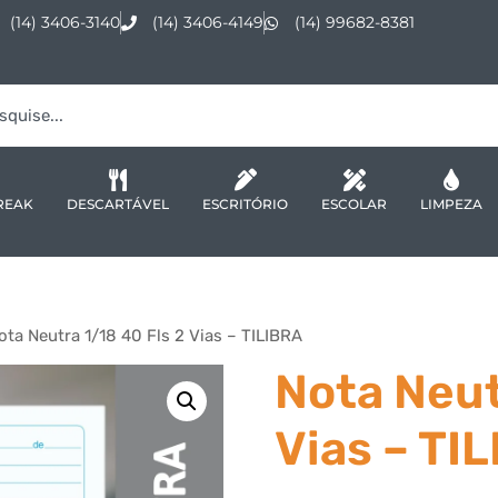
(14) 3406-3140
(14) 3406-4149
(14) 99682-8381
REAK
DESCARTÁVEL
ESCRITÓRIO
ESCOLAR
LIMPEZA
ota Neutra 1/18 40 Fls 2 Vias – TILIBRA
Nota Neut
Vias – TI