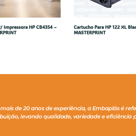
P/ Impressora HP CB4354 –
Cartucho Para HP 122 XL Bla
RPRINT
MASTERPRINT
mais de 20 anos de experiência, a Embaplás é ref
ibuição, levando qualidade, variedade e eficiência p