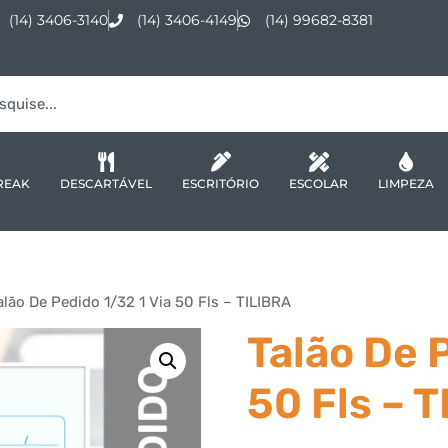
(14) 3406-3140
(14) 3406-4149
(14) 99682-8381
REAK
DESCARTÁVEL
ESCRITÓRIO
ESCOLAR
LIMPEZA
alão De Pedido 1/32 1 Via 50 Fls – TILIBRA
Talão De 
50 Fls – 