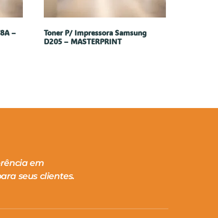
78A –
Toner P/ Impressora Samsung
D205 – MASTERPRINT
erência em
ara seus clientes.