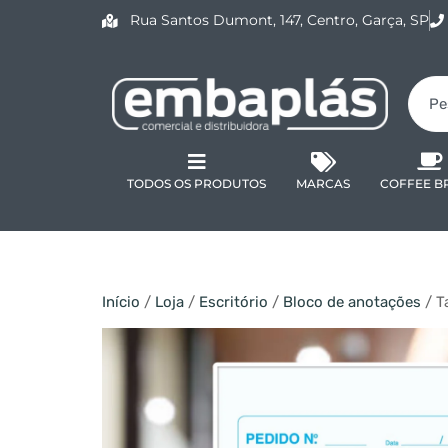
Rua Santos Dumont, 147, Centro, Garça, SP
TODOS OS PRODUTOS
MARCAS
COFFEE B
Início
/
Loja
/
Escritório
/
Bloco de anotações
/ T