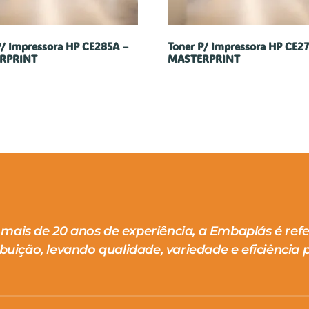
P/ Impressora HP CE285A –
Toner P/ Impressora HP CE2
RPRINT
MASTERPRINT
mais de 20 anos de experiência, a Embaplás é ref
ibuição, levando qualidade, variedade e eficiência p