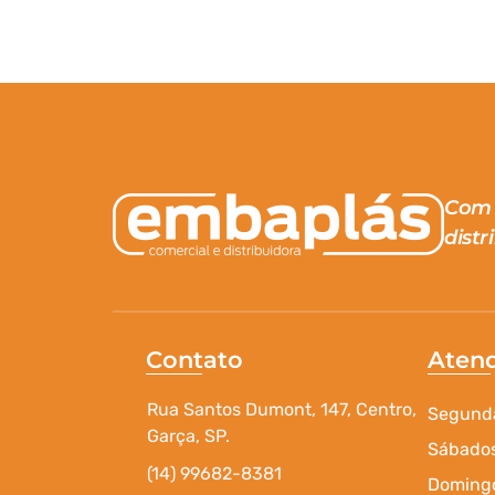
Com 
distr
Contato
Aten
Rua Santos Dumont, 147, Centro,
Segunda
Garça, SP.
Sábados
(14) 99682-8381
Domingo