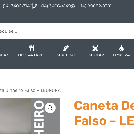
(14) 3406-3140
(14) 3406-4149
(14) 99682-8381
REAK
DESCARTÁVEL
ESCRITÓRIO
ESCOLAR
LIMPEZA
ta Dinheiro Falso – LEONORA
Caneta De
Falso – 