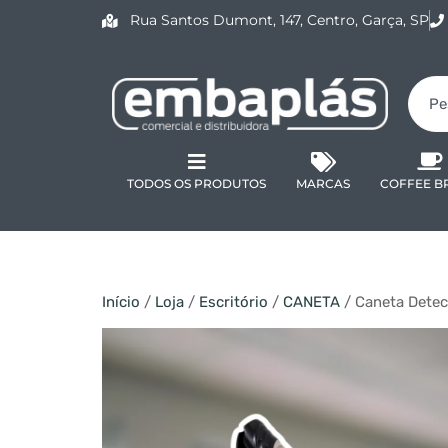
Rua Santos Dumont, 147, Centro, Garça, SP
TODOS OS PRODUTOS
MARCAS
COFFEE B
Início
/
Loja
/
Escritório
/
CANETA
/ Caneta Detec