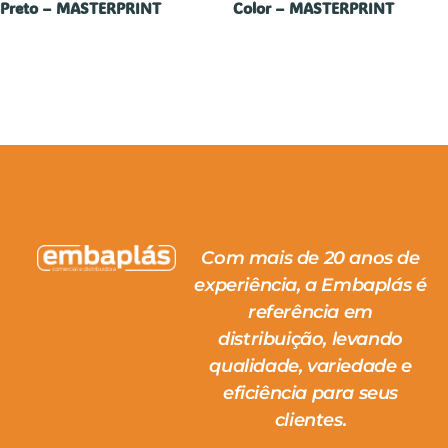
Preto – MASTERPRINT
Color – MASTERPRINT
Com mais de 20 anos de
experiência, a Embaplás é
referência em
distribuição, levando
qualidade, variedade e
eficiência para seus
clientes.