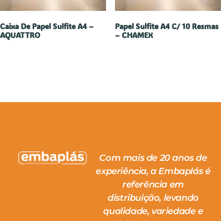
Caixa De Papel Sulfite A4 –
Papel Sulfite A4 C/ 10 Resmas
AQUATTRO
– CHAMEX
Com mais de 20 anos de
experiência, a Embaplás é
referência em
distribuição, levando
qualidade, variedade e