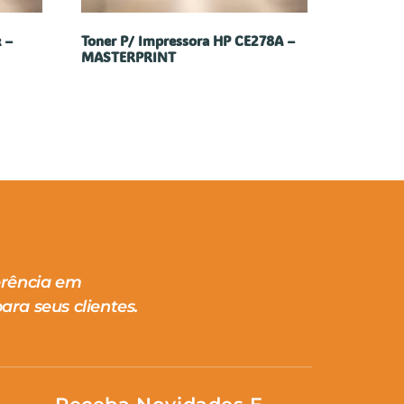
k –
Toner P/ Impressora HP CE278A –
MASTERPRINT
erência em
ara seus clientes.
Receba Novidades E