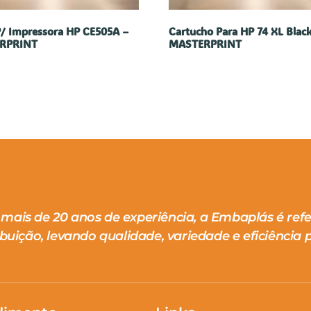
P/ Impressora HP CE505A –
Cartucho Para HP 74 XL Blac
RPRINT
MASTERPRINT
mais de 20 anos de experiência, a Embaplás é ref
ibuição, levando qualidade, variedade e eficiência p