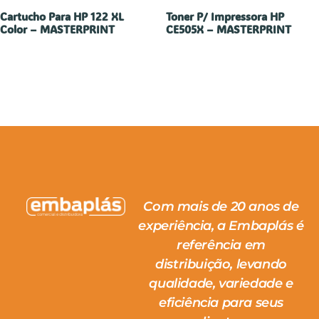
Cartucho Para HP 122 XL
Toner P/ Impressora HP
Color – MASTERPRINT
CE505X – MASTERPRINT
Com mais de 20 anos de
experiência, a Embaplás é
referência em
distribuição, levando
qualidade, variedade e
eficiência para seus