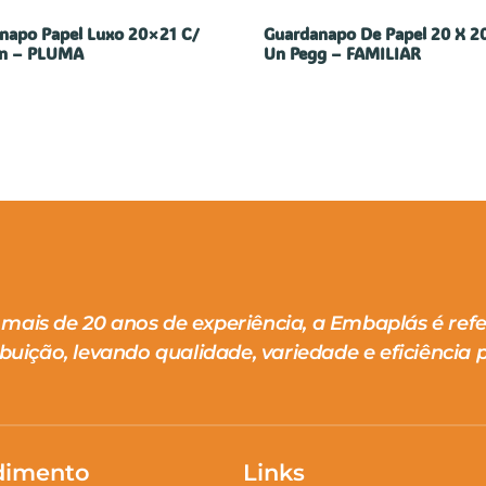
napo Papel Luxo 20×21 C/
Guardanapo De Papel 20 X 20
n – PLUMA
Un Pegg – FAMILIAR
mais de 20 anos de experiência, a Embaplás é ref
ibuição, levando qualidade, variedade e eficiência p
dimento
Links