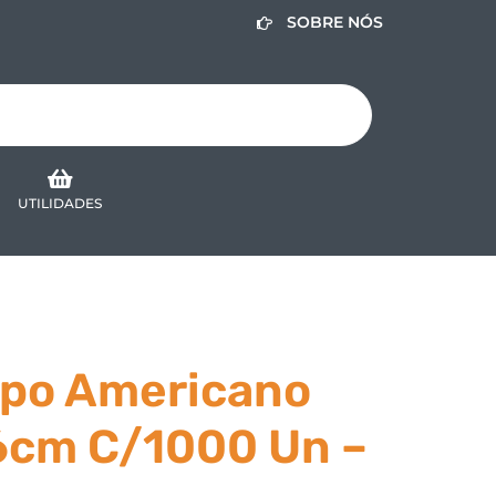
SOBRE NÓS
UTILIDADES
po Americano
6cm C/1000 Un –