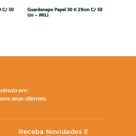
 C/ 50
Guardanapo Papel 30 X 29cm C/ 50
Un – MILI
erência em
ara seus clientes.
Receba Novidades E