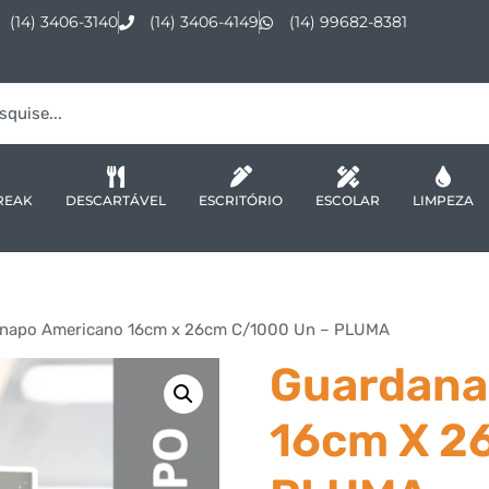
(14) 3406-3140
(14) 3406-4149
(14) 99682-8381
REAK
DESCARTÁVEL
ESCRITÓRIO
ESCOLAR
LIMPEZA
napo Americano 16cm x 26cm C/1000 Un – PLUMA
Guardana
16cm X 2