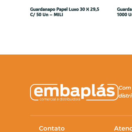
Guardanapo Papel Luxo 30 X 29,5
Guarda
C/ 50 Un – MILI
1000 U
Com 
distr
Contato
Aten