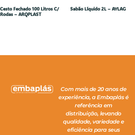
Cesto Fechado 100 Litros C/
Sabão Líquido 2L – AYLAG
Rodas – ARQPLAST
Com mais de 20 anos de
experiência, a Embaplás é
referência em
distribuição, levando
qualidade, variedade e
eficiência para seus