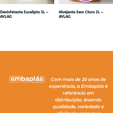
Desinfetante Eucalipto 5L –
Alvejante Sem Cloro 2L –
AYLAG
AYLAG
Com mais de 20 anos de
experiência, a Embaplás é
referência em
distribuição, levando
qualidade, variedade e