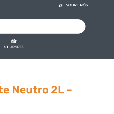
SOBRE NÓS
UTILIDADES
e Neutro 2L –