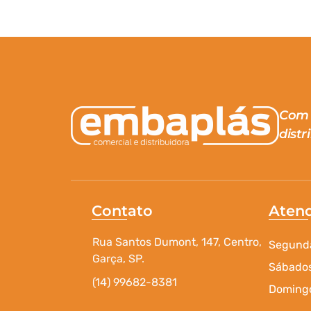
Com 
distr
Contato
Aten
Rua Santos Dumont, 147, Centro,
Segunda
Garça, SP.
Sábados
(14) 99682-8381
Domingo