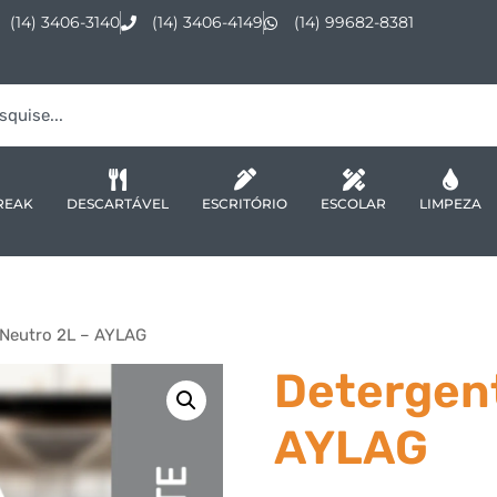
(14) 3406-3140
(14) 3406-4149
(14) 99682-8381
REAK
DESCARTÁVEL
ESCRITÓRIO
ESCOLAR
LIMPEZA
 Neutro 2L – AYLAG
Detergent
AYLAG