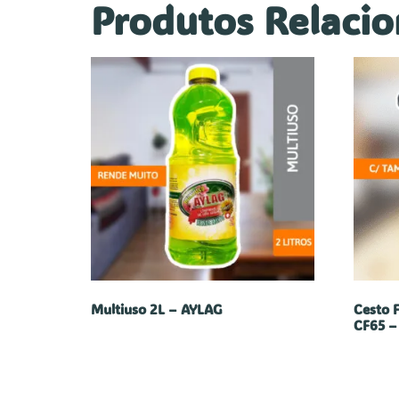
Produtos Relaci
Multiuso 2L – AYLAG
Cesto 
CF65 