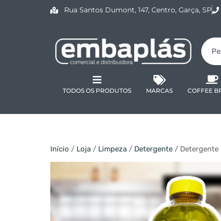
Rua Santos Dumont, 147, Centro, Garça, SP
TODOS OS PRODUTOS
MARCAS
COFFEE B
Início
/
Loja
/
Limpeza
/
Detergente
/ Detergente