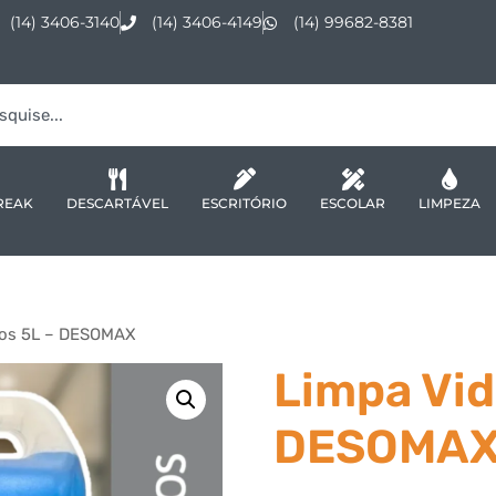
(14) 3406-3140
(14) 3406-4149
(14) 99682-8381
REAK
DESCARTÁVEL
ESCRITÓRIO
ESCOLAR
LIMPEZA
ros 5L – DESOMAX
Limpa Vid
DESOMA