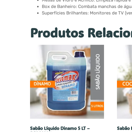
Mesas de Vidro e Acrílico: Limpeza rápida e
Box de Banheiro: Combata manchas de água
Superfícies Brilhantes: Monitores de TV (ver
Produtos Relaci
Sabão Líquido Dinamo 5 LT –
Sabão 