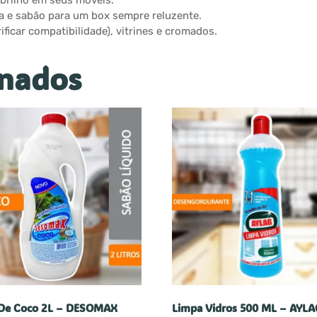
 brilho em seus móveis.
 e sabão para um box sempre reluzente.
ificar compatibilidade), vitrines e cromados.
onados
De Coco 2L – DESOMAX
Limpa Vidros 500 ML – AYLA