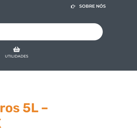
SOBRE NÓS
UTILIDADES
ros 5L –
X