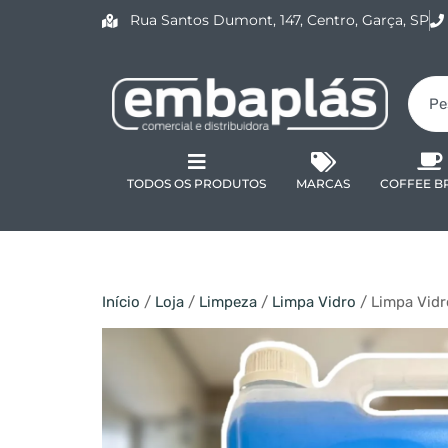
Rua Santos Dumont, 147, Centro, Garça, SP
TODOS OS PRODUTOS
MARCAS
COFFEE B
Início
/
Loja
/
Limpeza
/
Limpa Vidro
/ Limpa Vid