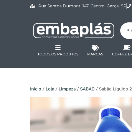
Rua Santos Dumont, 147, Centro, Garça, SP
TODOS OS PRODUTOS
MARCAS
COFFEE B
Início
/
Loja
/
Limpeza
/
SABÃO
/ Sabão Líquido 