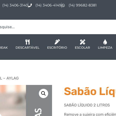
(14) 3406-3140
(14) 3406-4149
(14) 99682-8381
REAK
DESCARTÁVEL
ESCRITÓRIO
ESCOLAR
LIMPEZA
2L – AYLAG
Sabão Líq
SABÃO LÍQUIDO 2 LITROS
Remove a sujeira com eficiê