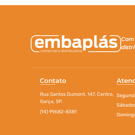
Com 
distr
Contato
Aten
Rua Santos Dumont, 147, Centro,
Segunda
Garça, SP.
Sábados
(14) 99682-8381
Domingo