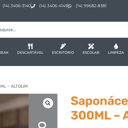
(14) 3406-3140
(14) 3406-4149
(14) 99682-8381
REAK
DESCARTÁVEL
ESCRITÓRIO
ESCOLAR
LIMPEZA
ML – ALTOLIM
Saponáce
300ML – 