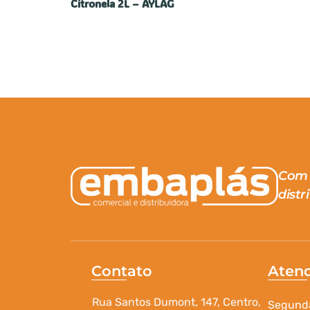
Citronela 2L – AYLAG
Com 
distr
Contato
Aten
Rua Santos Dumont, 147, Centro,
Segunda