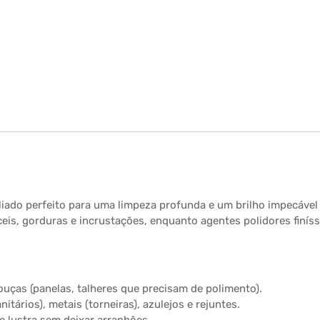
ado perfeito para uma limpeza profunda e um brilho impecável e
ceis, gorduras e incrustações, enquanto agentes polidores fin
ouças (panelas, talheres que precisam de polimento).
itários), metais (torneiras), azulejos e rejuntes.