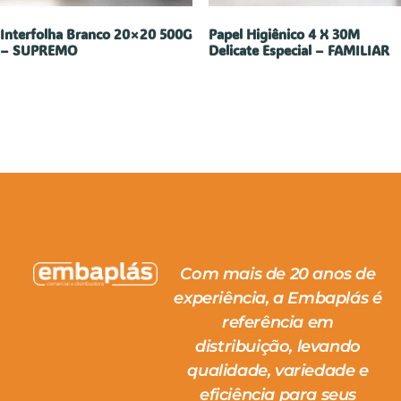
Interfolha Branco 20×20 500G
Papel Higiênico 4 X 30M
– SUPREMO
Delicate Especial – FAMILIAR
Com mais de 20 anos de
experiência, a Embaplás é
referência em
distribuição, levando
qualidade, variedade e
eficiência para seus