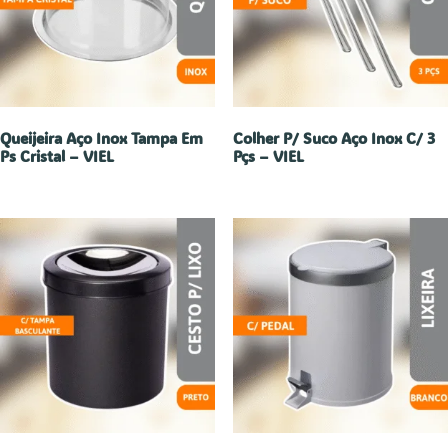
Queijeira Aço Inox Tampa Em
Colher P/ Suco Aço Inox C/ 3
Ps Cristal – VIEL
Pçs – VIEL