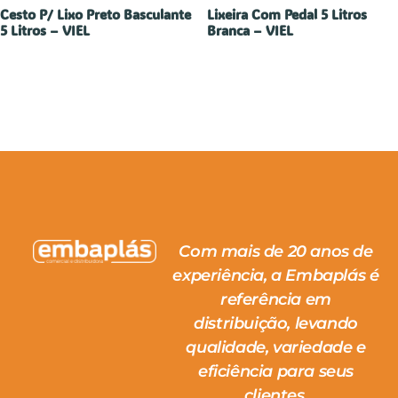
Cesto P/ Lixo Preto Basculante
Lixeira Com Pedal 5 Litros
5 Litros – VIEL
Branca – VIEL
Com mais de 20 anos de
experiência, a Embaplás é
referência em
distribuição, levando
qualidade, variedade e
eficiência para seus
clientes.