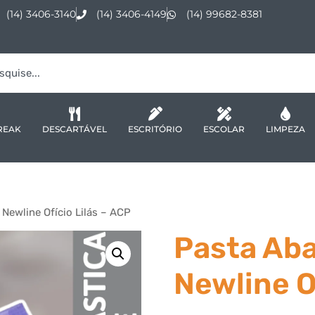
(14) 3406-3140
(14) 3406-4149
(14) 99682-8381
REAK
DESCARTÁVEL
ESCRITÓRIO
ESCOLAR
LIMPEZA
 Newline Ofício Lilás – ACP
Pasta Aba
Newline O