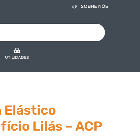
SOBRE NÓS
UTILIDADES
 Elástico
fício Lilás – ACP