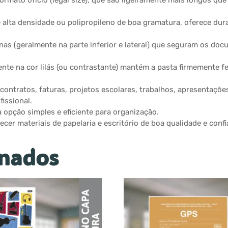
ormato ofício (legal size), que são ligeiramente mais longos qu
e alta densidade ou polipropileno de boa gramatura, oferece du
nas (geralmente na parte inferior e lateral) que seguram os d
tente na cor lilás (ou contrastante) mantém a pasta firmemente
 contratos, faturas, projetos escolares, trabalhos, apresentaçõe
issional.
a opção simples e eficiente para organização.
r materiais de papelaria e escritório de boa qualidade e confia
onados