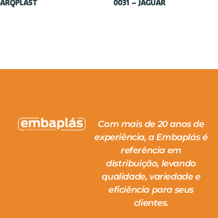
ARQPLAST
0031 – JÁGUAR
Com mais de 20 anos de
experiência, a Embaplás é
referência em
distribuição, levando
qualidade, variedade e
eficiência para seus
clientes.