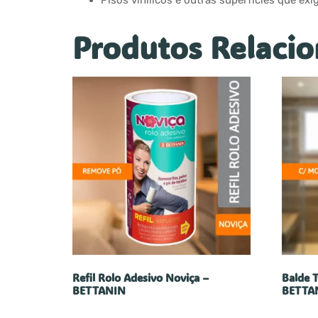
Pisos vinílicos e outras superfícies que ex
Produtos Relaci
Refil Rolo Adesivo Noviça –
Balde 
BETTANIN
BETTA