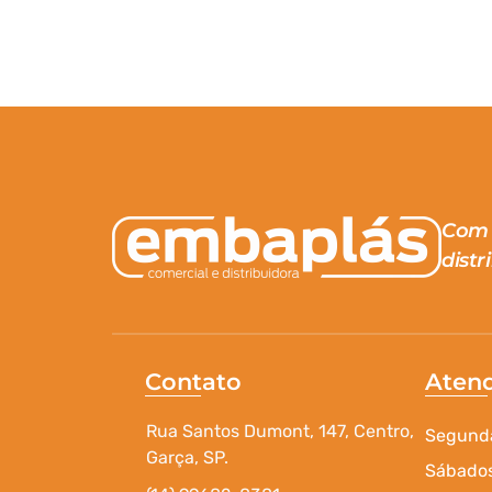
Com 
distr
Contato
Aten
Rua Santos Dumont, 147, Centro,
Segunda
Garça, SP.
Sábados