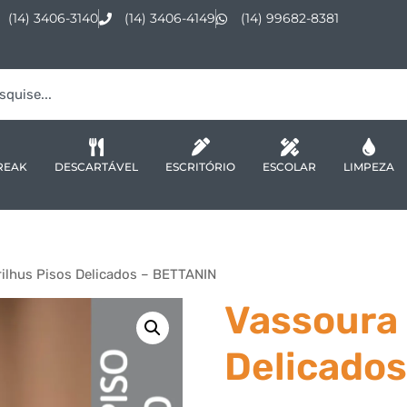
(14) 3406-3140
(14) 3406-4149
(14) 99682-8381
REAK
DESCARTÁVEL
ESCRITÓRIO
ESCOLAR
LIMPEZA
ilhus Pisos Delicados – BETTANIN
Vassoura 
Delicado