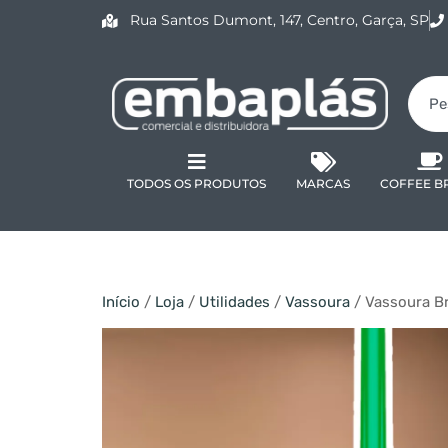
Rua Santos Dumont, 147, Centro, Garça, SP
TODOS OS PRODUTOS
MARCAS
COFFEE B
Início
/
Loja
/
Utilidades
/
Vassoura
/ Vassoura Br