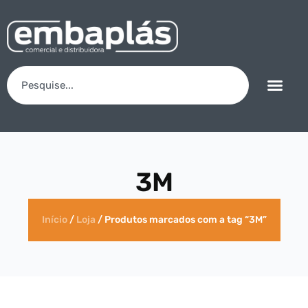
3M
Início
/
Loja
/ Produtos marcados com a tag “3M”