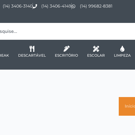
(14) 3406-3140
(14) 3406-4149
(14) 99682-8381
REAK
DESCARTÁVEL
ESCRITÓRIO
ESCOLAR
LIMPEZA
Iníci