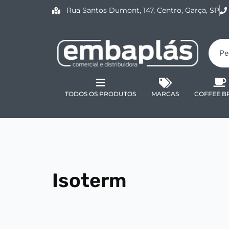
Rua Santos Dumont, 147, Centro, Garça, SP
TODOS OS PRODUTOS
MARCAS
COFFEE B
Isoterm