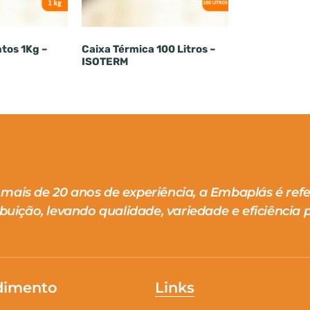
ntos 1Kg –
Caixa Térmica 100 Litros –
ISOTERM
mais de 20 anos de experiência, a Embaplás é ref
ibuição, levando qualidade, variedade e eficiência p
dimento
Links