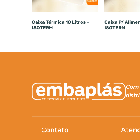
Caixa Térmica 18 Litros –
Caixa P/ Alime
ISOTERM
ISOTERM
Com 
distr
Contato
Aten