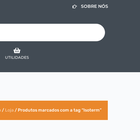
SOBRE NÓS
UTILIDADES
o
/
Loja
/ Produtos marcados com a tag “Isoterm”