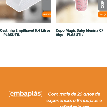
Cestinha Empilhavel 6,4 Litros
Copo Magic Baby Menina C/
– PLASÚTIL
Alça – PLASÚTIL
Com mais de 20 anos de
experiência, a Embaplás é