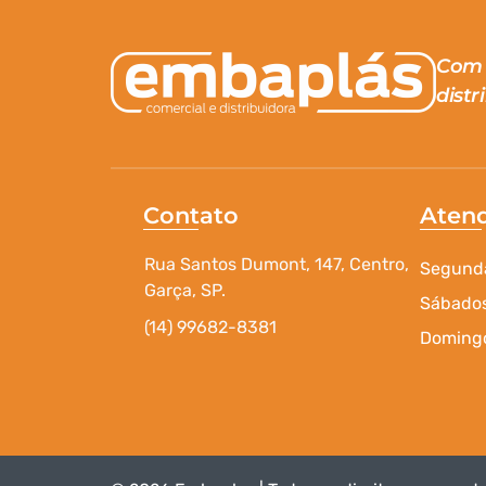
Com 
distr
Contato
Aten
Rua Santos Dumont, 147, Centro,
Segunda
Garça, SP.
Sábados
(14) 99682-8381
Domingo