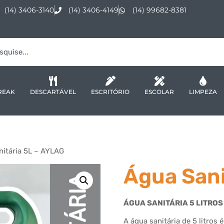
(14) 3406-3140
(14) 3406-4149
(14) 99682-8381
REAK
DESCARTÁVEL
ESCRITÓRIO
ESCOLAR
LIMPEZA
nitária 5L – AYLAG
Água Sani
ÁGUA SANITÁRIA 5 LITROS
A água sanitária de 5 litros