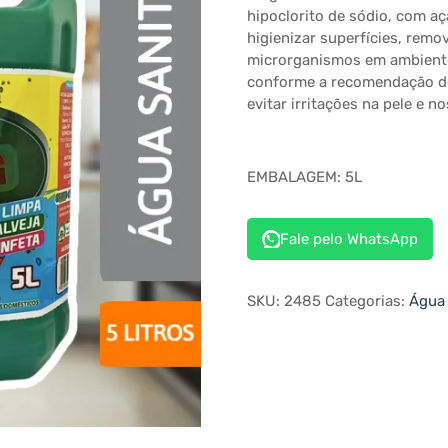
hipoclorito de sódio, com açã
higienizar superfícies, remo
microrganismos em ambientes
conforme a recomendação do
evitar irritações na pele e no
EMBALAGEM: 5L
Fale pelo WhatsApp
SKU:
2485
Categorias:
Água 