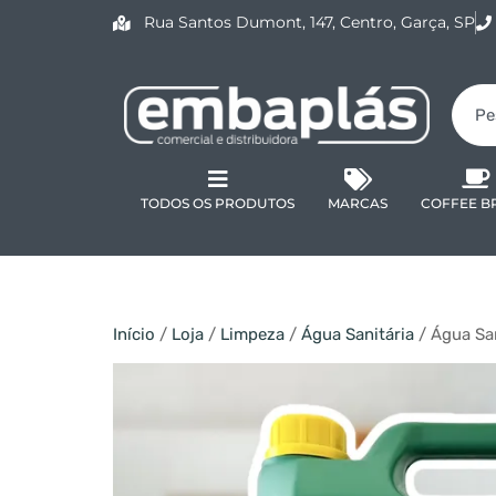
Rua Santos Dumont, 147, Centro, Garça, SP
TODOS OS PRODUTOS
MARCAS
COFFEE B
Início
/
Loja
/
Limpeza
/
Água Sanitária
/ Água Sa