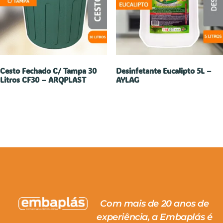
Cesto Fechado C/ Tampa 30
Desinfetante Eucalipto 5L –
Litros CF30 – ARQPLAST
AYLAG
Com mais de 20 anos de
experiência, a Embaplás é