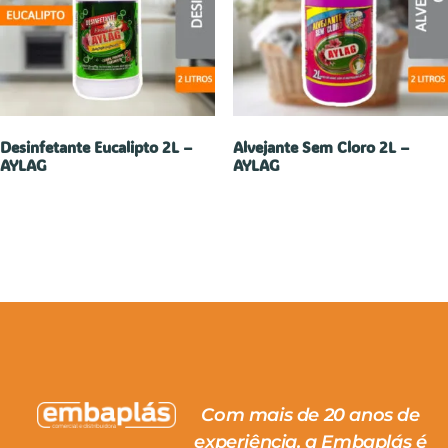
Desinfetante Eucalipto 2L –
Alvejante Sem Cloro 2L –
AYLAG
AYLAG
Com mais de 20 anos de
experiência, a Embaplás é