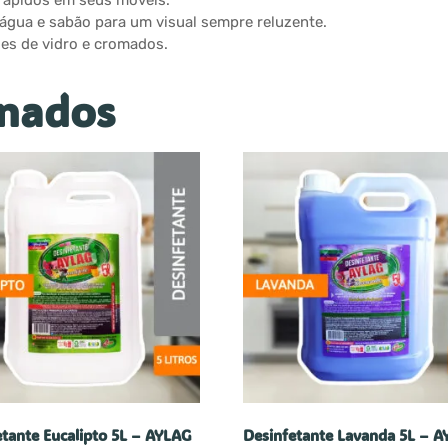
 rápidos em seus móveis.
gua e sabão para um visual sempre reluzente.
ões de vidro e cromados.
onados
etante Eucalipto 5L – AYLAG
Desinfetante Lavanda 5L – 