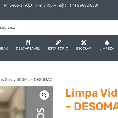
(14) 3406-3140
(14) 3406-4149
(14) 99682-8381
REAK
DESCARTÁVEL
ESCRITÓRIO
ESCOLAR
LIMPEZA
ros Spray 500ML – DESOMAX
Limpa Vi
– DESOM