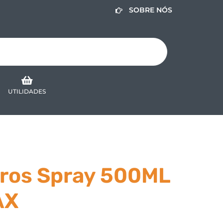
SOBRE NÓS
UTILIDADES
dros Spray 500ML
AX