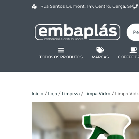
Rua Santos Dumont, 147, Centro, Garça, SP
TODOS OS PRODUTOS
MARCAS
COFFEE B
Início
/
Loja
/
Limpeza
/
Limpa Vidro
/ Limpa Vid