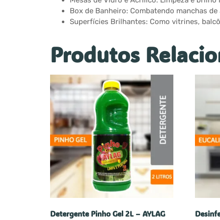
Mesas de Vidro e Acrílico: Limpeza e brilho
Box de Banheiro: Combatendo manchas de á
Superfícies Brilhantes: Como vitrines, balc
Produtos Relaci
Detergente Pinho Gel 2L – AYLAG
Desinf