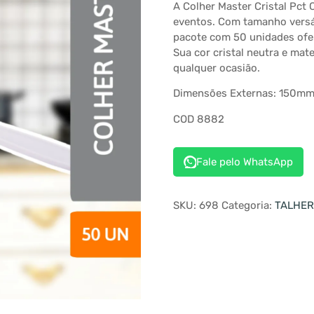
A Colher Master Cristal Pct
eventos. Com tamanho versáti
pacote com 50 unidades ofer
Sua cor cristal neutra e mate
qualquer ocasião.
Dimensões Externas: 150m
COD 8882
Fale pelo WhatsApp
SKU:
698
Categoria:
TALHER