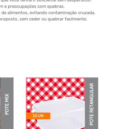
que você tenha o suficiente sem desperdício.
agem e preocupações com quebras.
o de alimentos, evitando contaminação cruzada.
 proposto, sem ceder ou quebrar facilmente.