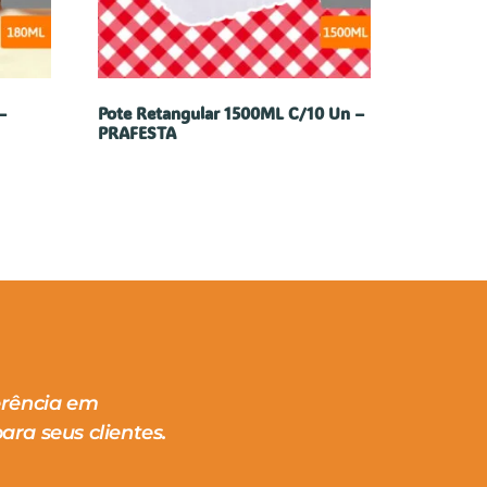
–
Pote Retangular 1500ML C/10 Un –
PRAFESTA
erência em
ara seus clientes.