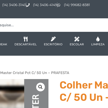
(14) 3406-3140
(14) 3406-4149
(14) 99682-8381
REAK
DESCARTÁVEL
ESCRITÓRIO
ESCOLAR
LIMPEZA
 Master Cristal Pct C/ 50 Un – PRAFESTA
Colher Ma
C/ 50 Un