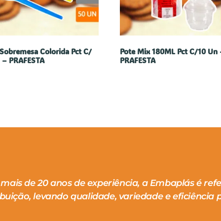
 Sobremesa Colorida Pct C/
Pote Mix 180ML Pct C/10 Un 
 – PRAFESTA
PRAFESTA
mais de 20 anos de experiência, a Embaplás é ref
ibuição, levando qualidade, variedade e eficiência p